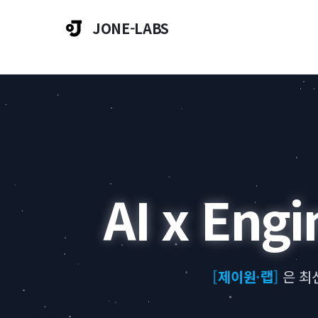
JONE-LABS
AI x Engi
[
제이원
·
랩
]
은 최